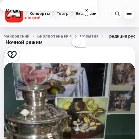
Меню
×
Концерты
Театр
Экскурсии
Чайковский
Концерты
Чайковский
Библиотека № 4
События
Традиции русс
Ночной режим
☀
☾
Театр
Экскурсии
События
Города
Площадки
Артисты