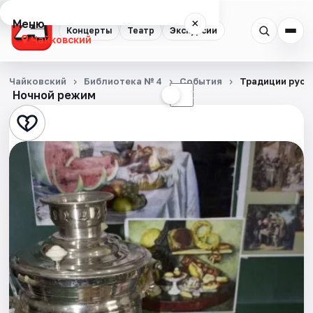
Меню
×
Концерты
Театр
Экскурсии
Чайковский
Концерты
Чайковский
Библиотека № 4
События
Традиции русс
Ночной режим
☀
☾
Театр
Экскурсии
События
Города
Площадки
Артисты