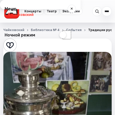
Меню
×
Концерты
Театр
Экскурсии
Чайковский
Концерты
Чайковский
Библиотека № 4
События
Традиции русс
Ночной режим
☀
☾
Театр
Экскурсии
События
Города
Площадки
Артисты