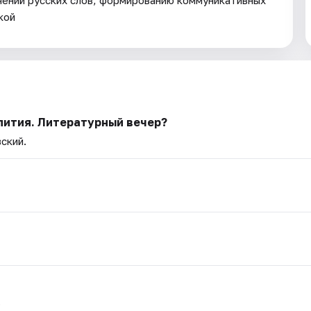
ачений русских слов; формированию коммуникативных
кой
пития. Литературный вечер?
вский.
.