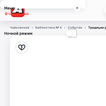
Меню
×
Чайковский
Концерты
Чайковский
Библиотека № 4
События
Традиции 
Ночной режим
☀
☾
Театр
Экскурсии
События
Города
Площадки
Артисты