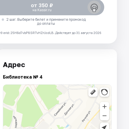
от 350 ₽
на Kassir.ru
2 шаг. Выберите билет и примените промокод
до оплаты
 erid: 25H8d7vbP8SRTvHZrUcdLB.
Действует до 31 августа 2026
Адрес
Библиотека № 4