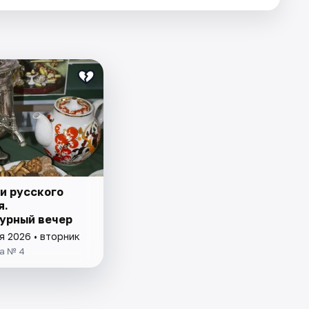
и русского
я.
урный вечер
я 2026 • вторник
а № 4