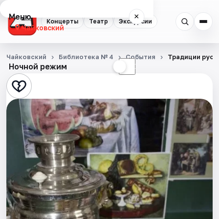
Меню
×
Концерты
Театр
Экскурсии
Чайковский
Концерты
Чайковский
Библиотека № 4
События
Традиции русс
Ночной режим
☀
☾
Театр
Экскурсии
События
Города
Площадки
Артисты