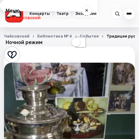
Меню
×
Концерты
Театр
Экскурсии
Чайковский
Концерты
Чайковский
Библиотека № 4
События
Традиции русс
Ночной режим
☀
☾
Театр
Экскурсии
События
Города
Площадки
Артисты