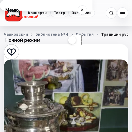
Меню
×
Концерты
Театр
Экскурсии
Чайковский
Концерты
Чайковский
Библиотека № 4
События
Традиции русс
Ночной режим
☀
☾
Театр
Экскурсии
События
Города
Площадки
Артисты