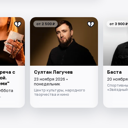
от 2 500 ₽
от 3 900 ₽
реча с
Султан Лагучев
Баста
ой.
23 ноября 2026 •
20 ноября
еми"
понедельник
Спортивны
«Звёздный
Центр культуры, народного
суббота
творчества и кино
-