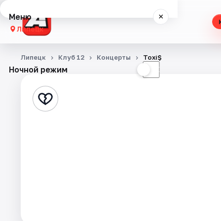
Меню
×
Липецк
Концерты
Липецк
Клуб 12
Концерты
Toxi$
Ночной режим
☀
☾
Театр
Стендап
Спорт
События
Города
Площадки