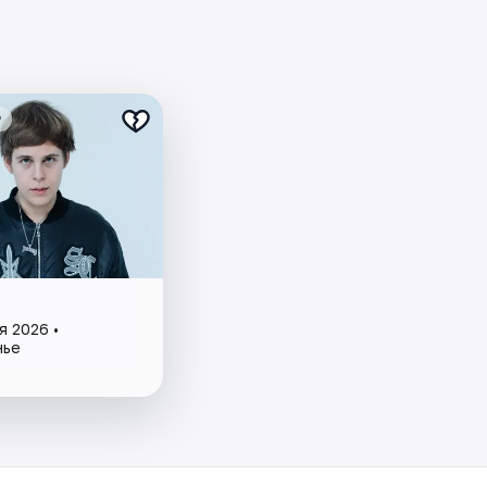
₽
я 2026 •
нье