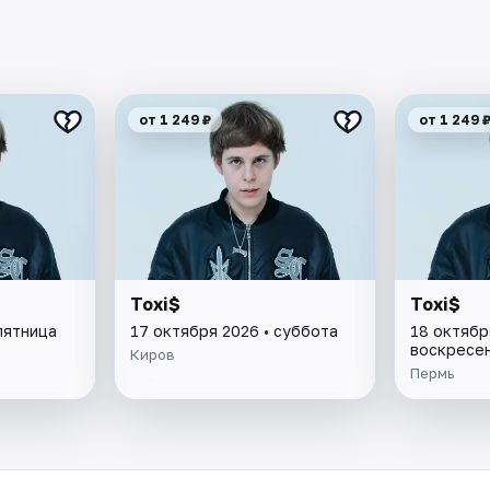
от 1 249 ₽
от 1 249 
Toxi$
Toxi$
пятница
17 октября 2026 • суббота
18 октябр
воскресе
Киров
Пермь