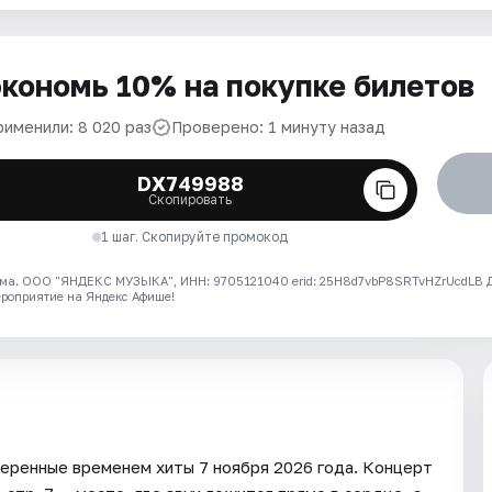
кономь 10% на покупке билетов
рименили: 8 020 раз
Проверено: 1 минуту назад
DX749988
Скопировать
1 шаг. Скопируйте промокод
ма. ООО "ЯНДЕКС МУЗЫКА", ИНН: 9705121040 erid: 25H8d7vbP8SRTvHZrUcdLB
ероприятие на Яндекс Афише!
веренные временем хиты 7 ноября 2026 года. Концерт