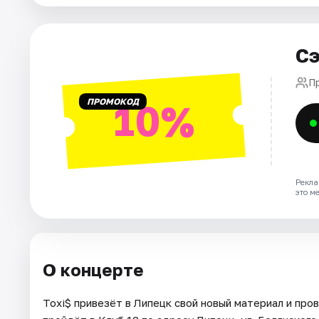
Артисты
Рейтинги
Сэ
П
ПРОМОКОД
10%
Рекла
это м
О концерте
Toxi$ привезёт в Липецк свой новый материал и про