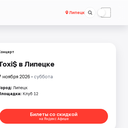
☀
☾
Липецк
Концерт
Toxi$ в Липецке
7 ноября 2026
• суббота
Город:
Липецк
Площадка:
Клуб 12
Билеты со скидкой
на Яндекс Афише