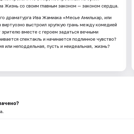
а Жизнь со своим главным законом — законом сердца.
ого драматурга Ива Жамиака «Месье Амилькар, или
н виртуозно выстроил хрупкую грань между комедией
т зрителю вместе с героем задаться вечными
чивается спектакль и начинается подлинное чувство?
я или неподдельная, пусть и неидеальная, жизнь?
лачено?
а.