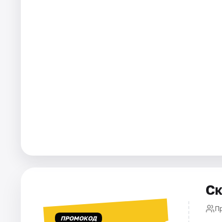
Города
Площадки
Артисты
Рейтинги
Ск
П
ПРОМОКОД