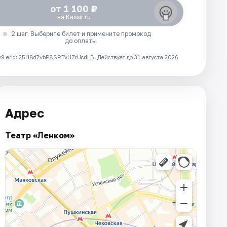
от 1 100 ₽
на Kassir.ru
2 шаг. Выберите билет и примените промокод
до оплаты
 erid: 25H8d7vbP8SRTvHZrUcdLB.
Действует до 31 августа 2026
Адрес
Театр «Ленком»