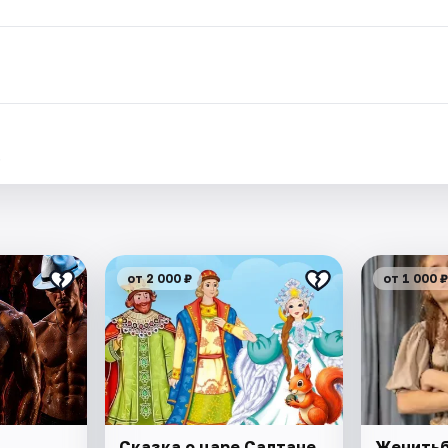
.
от 2 000 ₽
от 1 000 ₽
Сказка о царе Салтане
Женитьб