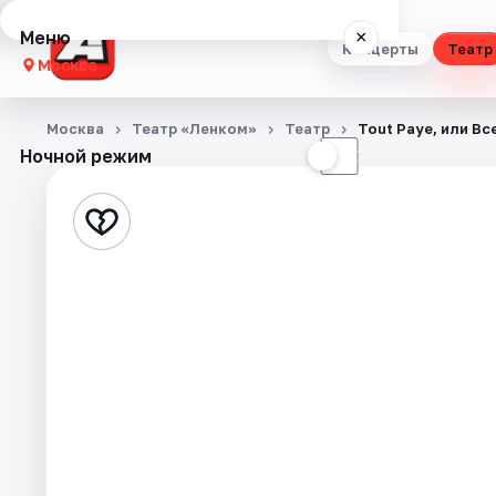
Меню
×
Концерты
Театр
Москва
Концерты
Москва
Театр «Ленком»
Театр
Tout Paye, или Вс
Ночной режим
☀
☾
Театр
Стендап
Выставки
Квесты
Экскурсии
Спорт
События