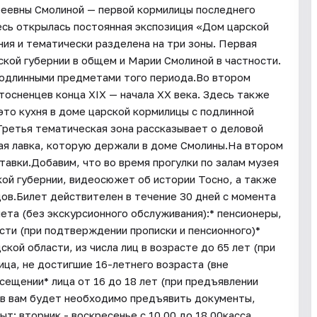
реевны Смолиной — первой кормилицы последнего
десь открылась постоянная экспозиция «Дом царской
ия и тематически разделена на три зоны. Первая
кой губернии в общем и Марии Смолиной в частности.
подлинными предметами того периода.Во втором
тосненцев конца XIX — начала XX века. Здесь также
это кухня в доме царской кормилицы с подлинной
Третья тематическая зона рассказывает о деловой
вая лавка, которую держали в доме Смолины.На втором
авки.Добавим, что во время прогулки по залам музея
ой губернии, видеосюжет об истории Тосно, а также
дов.Билет действителен в течение 30 дней с момента
лета (без экскурсионного обслуживания):* пенсионеры,
ти (при подтверждении прописки и пенсионного)*
ой области, из числа лиц в возрасте до 65 лет (при
ица, не достигшие 16-летнего возраста (вне
сещении* лица от 16 до 18 лет (при предъявлении
тов вам будет необходимо предъявить документы,
 вторник - воскресенье с 10.00 до 18.00касса