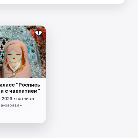
класс "Роспись
и с чаепитием"
 2026 • пятница
ба-забава»