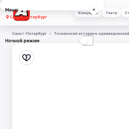
Меню
×
Концерты
Театр
С
Санкт-Петербург
Концерты
Санкт-Петербург
Тосненский историко-краеведческий
Ночной режим
☀
☾
Театр
Стендап
Выставки
Квесты
Экскурсии
Спорт
События