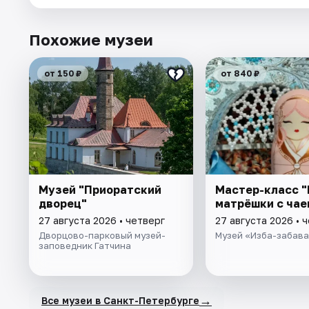
Похожие музеи
от 150 ₽
от 840 ₽
Музей "Приоратский
Мастер-класс "
дворец"
матрёшки с чае
27 августа 2026 • четверг
27 августа 2026 • 
Дворцово-парковый музей-
Музей «Изба-забав
заповедник Гатчина
→
Все музеи в Санкт-Петербурге