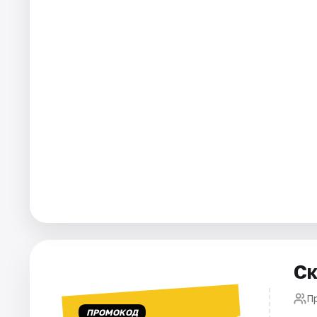
Города
Площадки
Артисты
Рейтинги
Ск
П
ПРОМОКОД