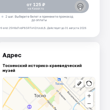
от 125 ₽
на Kassir.ru
2 шаг. Выберите билет и примените промокод
до оплаты
 erid: 25H8d7vbP8SRTvHZrUcdLB.
Действует до 31 августа 2026
Адрес
Тосненский историко-краеведческий
музей