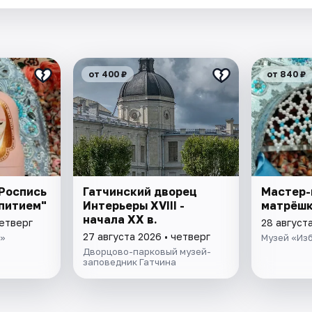
от 400 ₽
от 840 ₽
Роспись
Гатчинский дворец
Мастер-
питием"
Интерьеры ХVIII -
матрёшк
начала ХХ в.
четверг
28 августа
27 августа 2026 • четверг
а»
Музей «Из
Дворцово-парковый музей-
заповедник Гатчина