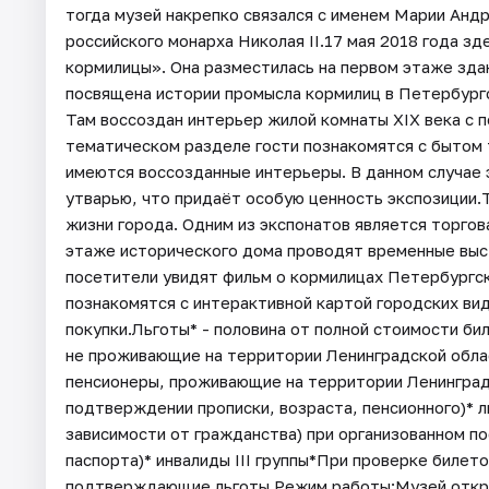
тогда музей накрепко связался с именем Марии Анд
российского монарха Николая II.17 мая 2018 года з
кормилицы». Она разместилась на первом этаже здан
посвящена истории промысла кормилиц в Петербургс
Там воссоздан интерьер жилой комнаты XIX века с 
тематическом разделе гости познакомятся с бытом 
имеются воссозданные интерьеры. В данном случае 
утварью, что придаёт особую ценность экспозиции.
жизни города. Одним из экспонатов является торго
этаже исторического дома проводят временные выст
посетители увидят фильм о кормилицах Петербургск
познакомятся с интерактивной картой городских ви
покупки.Льготы* - половина от полной стоимости би
не проживающие на территории Ленинградской облас
пенсионеры, проживающие на территории Ленинградск
подтверждении прописки, возраста, пенсионного)* л
зависимости от гражданства) при организованном по
паспорта)* инвалиды III группы*При проверке биле
подтверждающие льготы.Режим работы:Музей открыт: