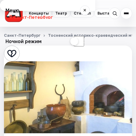
Меню
×
Концерты
Театр
Стендап
Выставки
Квест
Санкт-Петербург
Концерты
Санкт-Петербург
Тосненский историко-краеведческий му
Ночной режим
☀
☾
Театр
Стендап
Выставки
Квесты
Экскурсии
Спорт
События