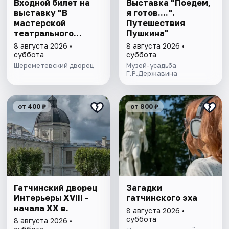
Входной билет на
Выставка "Поедем,
выставку "В
я готов....".
мастерской
Путешествия
театрального
Пушкина"
художника"
8 августа 2026 •
8 августа 2026 •
суббота
суббота
Шереметевский дворец
Музей-усадьба
Г.Р.Державина
от 400 ₽
от 800 ₽
Гатчинский дворец
Загадки
Интерьеры ХVIII -
гатчинского эха
начала ХХ в.
8 августа 2026 •
суббота
8 августа 2026 •