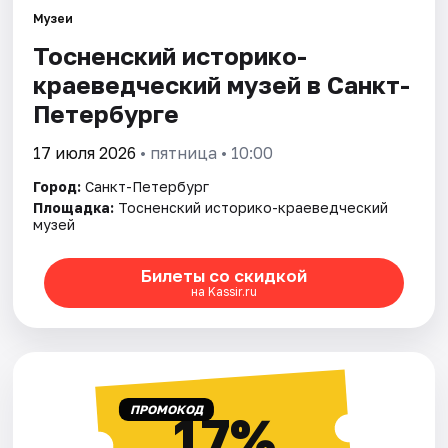
Музеи
Тосненский историко-
Города
краеведческий музей в Санкт-
Площадки
Петербурге
Артисты
17 июля 2026
• пятница • 10:00
Город:
Санкт-Петербург
Рейтинги
Площадка:
Тосненский историко-краеведческий
музей
Билеты со скидкой
на Kassir.ru
ПРОМОКОД
17%