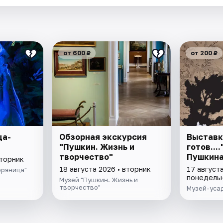
от 600 ₽
от 200 ₽
ца-
Обзорная экскурсия
Выставк
"Пушкин. Жизнь и
готов...
творчество"
Пушкина
вторник
18 августа 2026 • вторник
17 августа
оряница"
понедель
Музей "Пушкин. Жизнь и
творчество"
Музей-уса