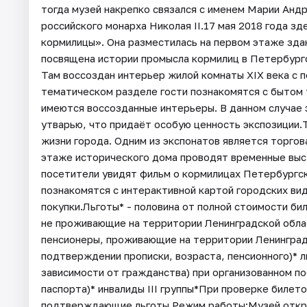
тогда музей накрепко связался с именем Марии Анд
российского монарха Николая II.17 мая 2018 года з
кормилицы». Она разместилась на первом этаже здан
посвящена истории промысла кормилиц в Петербургс
Там воссоздан интерьер жилой комнаты XIX века с 
тематическом разделе гости познакомятся с бытом 
имеются воссозданные интерьеры. В данном случае 
утварью, что придаёт особую ценность экспозиции.
жизни города. Одним из экспонатов является торго
этаже исторического дома проводят временные выст
посетители увидят фильм о кормилицах Петербургск
познакомятся с интерактивной картой городских ви
покупки.Льготы* - половина от полной стоимости би
не проживающие на территории Ленинградской облас
пенсионеры, проживающие на территории Ленинградск
подтверждении прописки, возраста, пенсионного)* л
зависимости от гражданства) при организованном по
паспорта)* инвалиды III группы*При проверке биле
подтверждающие льготы.Режим работы:Музей открыт: