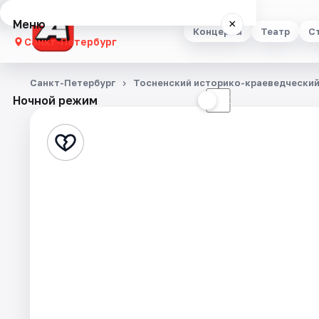
Меню
×
Концерты
Театр
С
Санкт-Петербург
Концерты
Санкт-Петербург
Тосненский историко-краеведческий
Ночной режим
☀
☾
Театр
Стендап
Выставки
Квесты
Экскурсии
Спорт
События