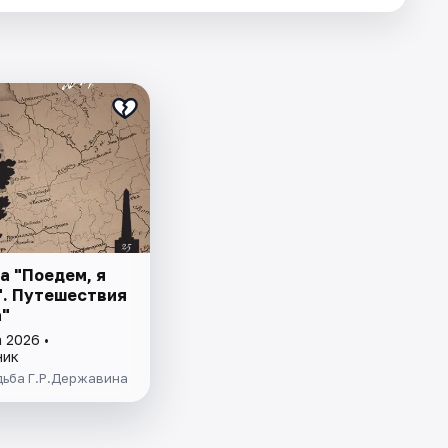
а "Поедем, я
.". Путешествия
"
 2026 •
ник
дьба Г.Р.Державина