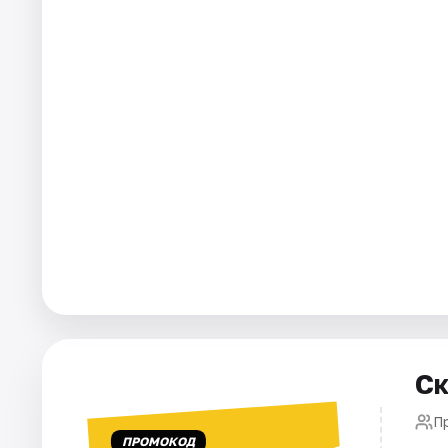
Города
Площадки
Артисты
Рейтинги
Ск
П
ПРОМОКОД