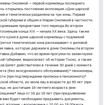
реевны Смолиной — первой кормилицы последнего
десь открылась постоянная экспозиция «Дом царской
ия и тематически разделена на три зоны. Первая
кой губернии в общем и Марии Смолиной в частности.
подлинными предметами того периода.Во втором
тосненцев конца XIX — начала XX века. Здесь также
это кухня в доме царской кормилицы с подлинной
Третья тематическая зона рассказывает о деловой
вая лавка, которую держали в доме Смолины.На втором
авки.Добавим, что во время прогулки по залам музея
ой губернии, видеосюжет об истории Тосно, а также
дов.Билет действителен в течение 30 дней с момента
лета (без экскурсионного обслуживания):* пенсионеры,
ти (при подтверждении прописки и пенсионного)*
ой области, из числа лиц в возрасте до 65 лет (при
ица, не достигшие 16-летнего возраста (вне
сещении* лица от 16 до 18 лет (при предъявлении
тов вам будет необходимо предъявить документы,
 вторник - воскресенье с 10.00 до 18.00касса