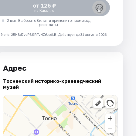
от 125 ₽
на Kassir.ru
2 шаг. Выберите билет и примените промокод
до оплаты
 erid: 25H8d7vbP8SRTvHZrUcdLB.
Действует до 31 августа 2026
Адрес
Тосненский историко-краеведческий
музей