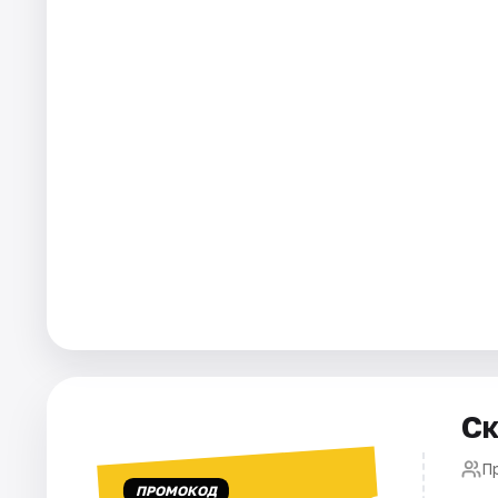
Города
Площадки
Артисты
Рейтинги
Ск
П
ПРОМОКОД