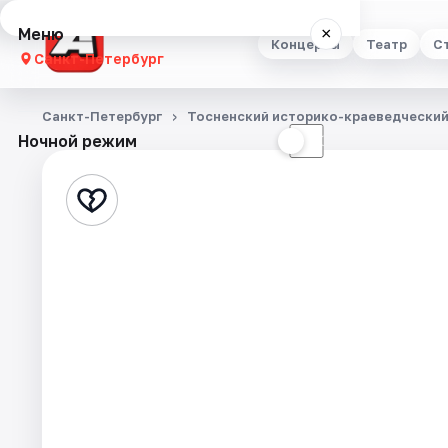
Меню
×
Концерты
Театр
С
Санкт-Петербург
Концерты
Санкт-Петербург
Тосненский историко-краеведческий
Ночной режим
☀
☾
Театр
Стендап
Выставки
Квесты
Экскурсии
Спорт
События