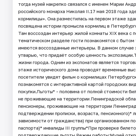
тогда музей накрепко связался с именем Марии Анд
российского монарха Николая II.17 мая 2018 года з
кормилицы». Она разместилась на первом этаже здан
посвящена истории промысла кормилиц в Петербургс
Там воссоздан интерьер жилой комнаты XIX века с 
тематическом разделе гости познакомятся с бытом 
имеются воссозданные интерьеры. В данном случае 
утварью, что придаёт особую ценность экспозиции.
жизни города. Одним из экспонатов является торго
этаже исторического дома проводят временные выст
посетители увидят фильм о кормилицах Петербургск
познакомятся с интерактивной картой городских ви
покупки.Льготы* - половина от полной стоимости би
не проживающие на территории Ленинградской облас
пенсионеры, проживающие на территории Ленинградск
подтверждении прописки, возраста, пенсионного)* л
зависимости от гражданства) при организованном по
паспорта)* инвалиды III группы*При проверке биле
подтверждающие льготы.Режим работы:Музей открыт: