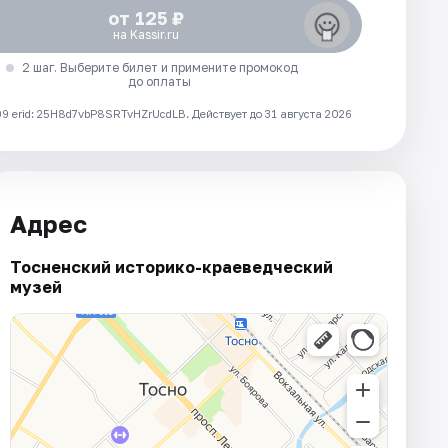
от 125 ₽
на Kassir.ru
2 шаг. Выберите билет и примените промокод
до оплаты
 erid: 25H8d7vbP8SRTvHZrUcdLB.
Действует до 31 августа 2026
Адрес
Тосненский историко-краеведческий
музей