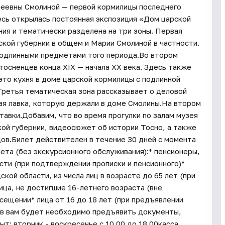
реевны Смолиной — первой кормилицы последнего
десь открылась постоянная экспозиция «Дом царской
ия и тематически разделена на три зоны. Первая
кой губернии в общем и Марии Смолиной в частности.
подлинными предметами того периода.Во втором
тосненцев конца XIX — начала XX века. Здесь также
это кухня в доме царской кормилицы с подлинной
Третья тематическая зона рассказывает о деловой
вая лавка, которую держали в доме Смолины.На втором
авки.Добавим, что во время прогулки по залам музея
ой губернии, видеосюжет об истории Тосно, а также
дов.Билет действителен в течение 30 дней с момента
лета (без экскурсионного обслуживания):* пенсионеры,
ти (при подтверждении прописки и пенсионного)*
ой области, из числа лиц в возрасте до 65 лет (при
ица, не достигшие 16-летнего возраста (вне
сещении* лица от 16 до 18 лет (при предъявлении
тов вам будет необходимо предъявить документы,
 вторник - воскресенье с 10.00 до 18.00касса