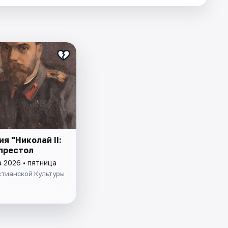
я "Николай II:
 престол
а 2026 • пятница
стианской Культуры