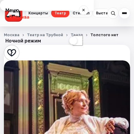
Меню
×
Концерты
Театр
Стендап
Выставки
Квест
Москва
Концерты
Москва
Театр на Трубной
Театр
Толстого нет
Ночной режим
☀
☾
Театр
Стендап
Выставки
Квесты
Экскурсии
Спорт
События