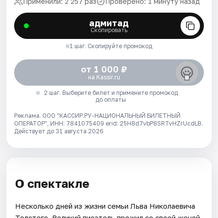
Применили: 2 257 раз
Проверено: 1 минуту назад
адмитад
Скопировать
1 шаг. Скопируйте промокод
от 1 000 ₽
на Kassir.ru
2 шаг. Выберите билет и примените промокод
до оплаты
Реклама. ООО "КАССИР.РУ-НАЦИОНАЛЬНЫЙ БИЛЕТНЫЙ
ОПЕРАТОР", ИНН: 7841075409 erid: 25H8d7vbP8SRTvHZrUcdLB.
Действует до 31 августа 2026
О спектакле
Несколько дней из жизни семьи Льва Николаевича
Толстого. Великий писатель прожил со своей женой