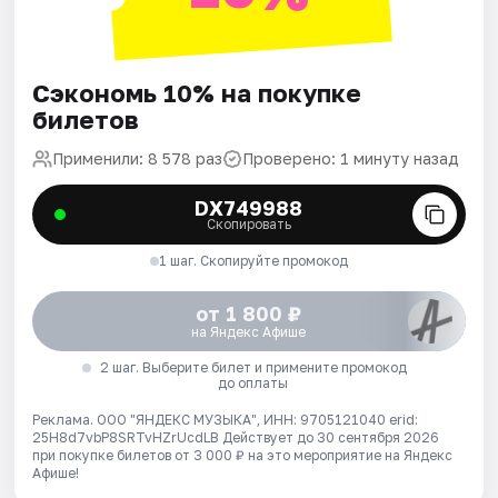
Сэкономь 10% на покупке
билетов
Применили: 8 578 раз
Проверено: 1 минуту назад
DX749988
Скопировать
1 шаг. Скопируйте промокод
от 1 800 ₽
на Яндекс Афише
2 шаг. Выберите билет и примените промокод
до оплаты
Реклама. ООО "ЯНДЕКС МУЗЫКА", ИНН: 9705121040 erid:
25H8d7vbP8SRTvHZrUcdLB
Действует до 30 сентября 2026
при покупке билетов от 3 000 ₽ на это мероприятие на Яндекс
Афише!