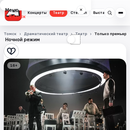
Меню
×
Концерты
Театр
Стендап
Выставки
Квест
Томск
Концерты
Томск
Драматический театр
Театр
Только премьера
Ночной режим
☀
☾
Театр
Стендап
16+
Выставки
Квесты
Экскурсии
События