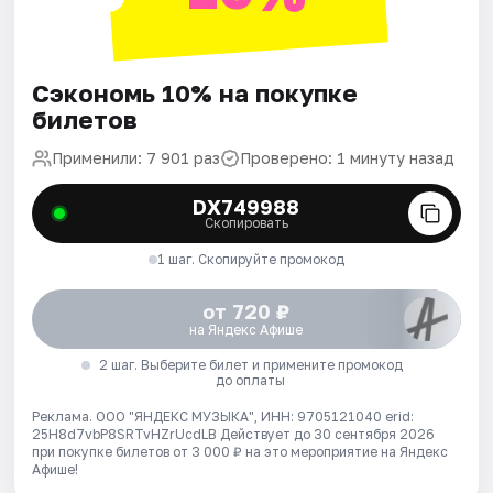
Сэкономь 10% на покупке
билетов
Применили: 7 901 раз
Проверено: 1 минуту назад
DX749988
Скопировать
1 шаг. Скопируйте промокод
от 720 ₽
на Яндекс Афише
2 шаг. Выберите билет и примените промокод
до оплаты
Реклама. ООО "ЯНДЕКС МУЗЫКА", ИНН: 9705121040 erid:
25H8d7vbP8SRTvHZrUcdLB
Действует до 30 сентября 2026
при покупке билетов от 3 000 ₽ на это мероприятие на Яндекс
Афише!