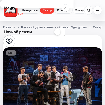
Меню
×
Концерты
Театр
Стендап
Экскурсии
Спор
Ижевск
Концерты
Ижевск
Русский драматический театр Удмуртии
Театр
Ночной режим
☀
☾
Театр
Стендап
18+
Экскурсии
Спорт
События
Города