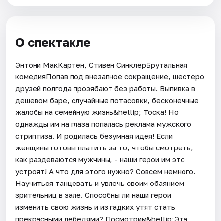
О спектакле
Энтони МакКартен, Стивен СинклерБрутальная
комедияПопав под внезапное сокращение, шестеро
друзей полгода прозябают без работы. Выпивка в
дешевом баре, случайные потасовки, бесконечные
жалобы на семейную жизнь&hellip; Тоска! Но
однажды им на глаза попалась реклама мужского
стриптиза. И родилась безумная идея! Если
женщины готовы платить за то, чтобы смотреть,
как раздеваются мужчины, - наши герои им это
устроят! А что для этого нужно? Совсем немного.
Научиться танцевать и увлечь своим обаянием
зрительниц в зале. Способны ли наши герои
изменить свою жизнь и из гадких утят стать
прекрасными лебедями? Посмотрим&hellip;Эта