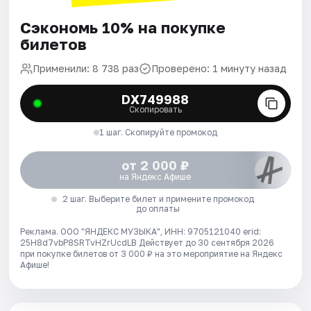
Сэкономь 10% на покупке
билетов
Применили: 8 738 раз
Проверено: 1 минуту назад
DX749988
Скопировать
1 шаг. Скопируйте промокод
от 2 000 ₽
на Яндекс Афише
2 шаг. Выберите билет и примените промокод
до оплаты
Реклама. ООО "ЯНДЕКС МУЗЫКА", ИНН: 9705121040 erid:
25H8d7vbP8SRTvHZrUcdLB
Действует до 30 сентября 2026
при покупке билетов от 3 000 ₽ на это мероприятие на Яндекс
Афише!