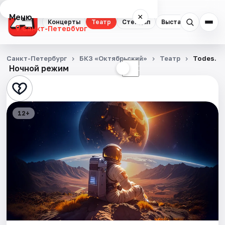
Меню
×
Концерты
Театр
Стендап
Выставки
Квест
Санкт-Петербург
Концерты
Санкт-Петербург
БКЗ «Октябрьский»
Театр
Todes. М
Ночной режим
☀
☾
Театр
Стендап
12+
Выставки
Квесты
Экскурсии
Спорт
События