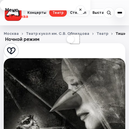
Меню
×
Концерты
Театр
Стендап
Выставки
Квест
Москва
Концерты
Москва
Театр кукол им. С.В. Образцова
Театр
Тишин
Ночной режим
☀
☾
Театр
Стендап
Выставки
Квесты
Экскурсии
Спорт
События