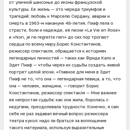
от уличной шансонье до иконы французской
культуры. Ее жизнь — это череда триумфов и
трагедий: любовь к Марселю Сердану, аварии и
смерть в 1963-м накануне 48-летия. Пиаф пела о
страсти, боли и надежде, её песни «La Vie en Rose»
и «Non, je ne regrette rien» до сих пор трогают
сердца по всему миру.Борис Константинов,
режиссер спектакля, обращается к историям
легендарных личностей — таких как Фрида Кало и
Эдит Пиаф — чтобы через их судьбы создать живой
портрет целой эпохи. «Главное для меня в Эдит
Пиаф не то, что она — легендарная певица, а то, что
она — человек, женщина, — говорит Борис
Константинов, режиссер спектакля — Мне важнее
ее непростая судьба: как она жила, боролась с
недугами, преодолевала трудности. Конечно, я сам
себе не раз задавал вечный вопрос режиссера
театра кукол: надо ли браться за воплощение
такого материала, используя выразительные