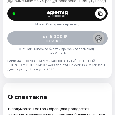
Применили: 2 274 раз
Проверено: 1 минуту назад
адмитад
Скопировать
1 шаг. Скопируйте промокод
от 5 000 ₽
на Kassir.ru
2 шаг. Выберите билет и примените промокод
до оплаты
Реклама. ООО "КАССИР.РУ-НАЦИОНАЛЬНЫЙ БИЛЕТНЫЙ
ОПЕРАТОР", ИНН: 7841075409 erid: 25H8d7vbP8SRTvHZrUcdLB.
Действует до 31 августа 2026
О спектакле
В полумраке Театра Образцова рождается
«Тишина. Возвращение» — камерный спектакль, где