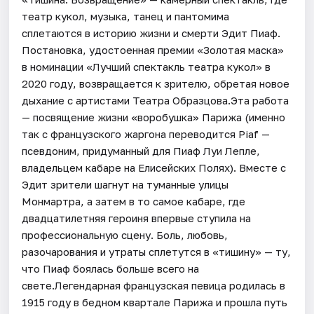
театр кукол, музыка, танец и пантомима
сплетаются в историю жизни и смерти Эдит Пиаф.
Постановка, удостоенная премии «Золотая маска»
в номинации «Лучший спектакль театра кукол» в
2020 году, возвращается к зрителю, обретая новое
дыхание с артистами Театра Образцова.Эта работа
— посвящение жизни «воробушка» Парижа (именно
так с французского жаргона переводится Piaf —
псевдоним, придуманный для Пиаф Луи Лепле,
владельцем кабаре на Елисейских Полях). Вместе с
Эдит зрители шагнут на туманные улицы
Монмартра, а затем в то самое кабаре, где
двадцатилетняя героиня впервые ступила на
профессиональную сцену. Боль, любовь,
разочарования и утраты сплетутся в «тишину» — ту,
что Пиаф боялась больше всего на
свете.Легендарная французская певица родилась в
1915 году в бедном квартале Парижа и прошла путь