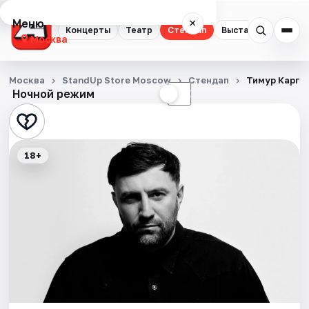
Меню
×
Концерты
Театр
Стендап
Выставки
Квест
Москва
Концерты
Москва
StandUp Store Moscow
Стендап
Тимур Карги
Ночной режим
☀
☾
Театр
Стендап
18+
Выставки
Квесты
Экскурсии
Спорт
События