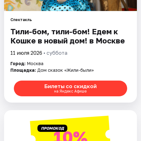
Города
Спектакль
Тили-бом, тили-бом! Едем к
Площадки
Кошке в новый дом! в Москве
Артисты
11 июля 2026
• суббота
Рейтинги
Город:
Москва
Площадка:
Дом сказок «Жили-были»
Билеты со скидкой
на Яндекс Афише
ПРОМОКОД
10%