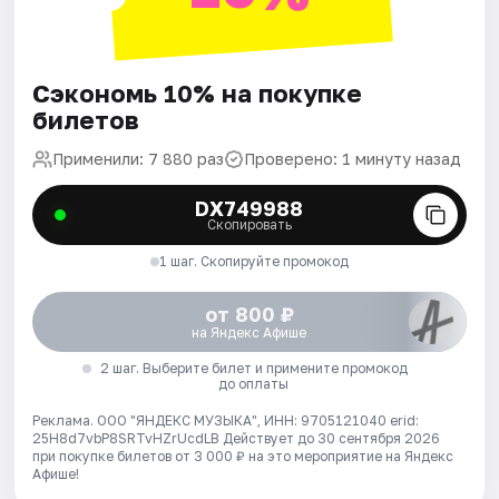
Сэкономь 10% на покупке
билетов
Применили: 7 880 раз
Проверено: 1 минуту назад
DX749988
Скопировать
1 шаг. Скопируйте промокод
от 800 ₽
на Яндекс Афише
2 шаг. Выберите билет и примените промокод
до оплаты
Реклама. ООО "ЯНДЕКС МУЗЫКА", ИНН: 9705121040 erid:
25H8d7vbP8SRTvHZrUcdLB
Действует до 30 сентября 2026
при покупке билетов от 3 000 ₽ на это мероприятие на Яндекс
Афише!