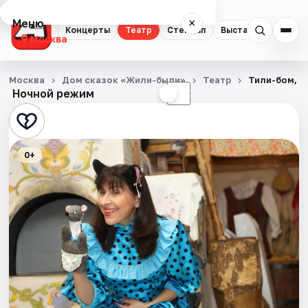
Меню
×
Концерты
Театр
Стендап
Выставки
Квест
Москва
Концерты
Москва
Дом сказок «Жили-были»
Театр
Тили-бом, т
Ночной режим
☀
☾
Театр
Стендап
0+
Выставки
Квесты
Экскурсии
Спорт
События