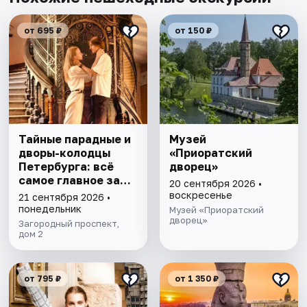
от 695 ₽
от 150 ₽
Тайные парадные и
Музей
дворы-колодцы
«Приоратский
Петербурга: всё
дворец»
самое главное за
20 сентября 2026 •
1,5 часа
воскресенье
21 сентября 2026 •
понедельник
Музей «Приоратский
дворец»
Загородный проспект,
дом 2
от 795 ₽
от 1 350 ₽