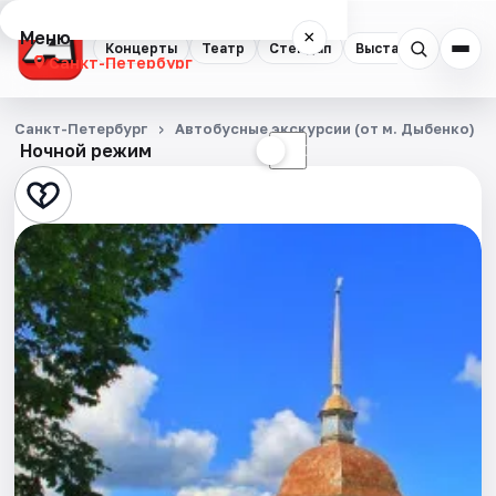
Меню
×
Концерты
Театр
Стендап
Выставки
Квест
Санкт-Петербург
Концерты
Санкт-Петербург
Автобусные экскурсии (от м. Дыбенко)
Ночной режим
☀
☾
Театр
Стендап
Выставки
Квесты
Экскурсии
Спорт
События