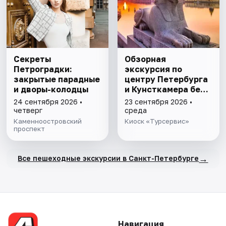
Секреты
Обзорная
Петроградки:
экскурсия по
закрытые парадные
центру Петербурга
и дворы-колодцы
и Кунсткамера без
очереди
24 сентября 2026 •
23 сентября 2026 •
четверг
среда
Каменноостровский
Киоск «Турсервис»
проспект
→
Все пешеходные экскурсии в Санкт-Петербурге
Навигация