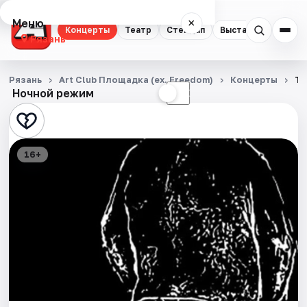
Меню
×
Концерты
Театр
Стендап
Выставки
Экску
Рязань
Концерты
Рязань
Art Club Площадка (ex. Freedom)
Концерты
Th
Ночной режим
☀
☾
Театр
Стендап
16+
Выставки
Экскурсии
Спорт
События