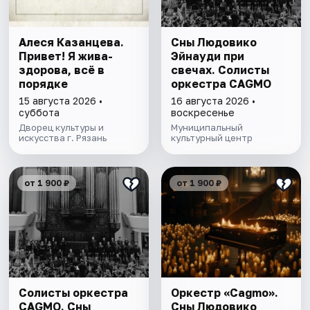
Алеся Казанцева.
Сны Людовико
Привет! Я жива-
Эйнауди при
здорова, всё в
свечах. Солисты
порядке
оркестра CAGMO
15 августа 2026 •
16 августа 2026 •
суббота
воскресенье
Дворец культуры и
Муниципальный
искусства г. Рязань
культурный центр
от 1 900 ₽
от 1 900 ₽
Солисты оркестра
Оркестр «Cagmo».
CAGMO. Сны
Сны Людовико