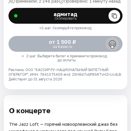
Применили: 2 248 раз
Проверено: 1 минуту назад
адмитад
Скопировать
1 шаг. Скопируйте промокод
от 1 500 ₽
на Kassir.ru
2 шаг. Выберите билет и примените промокод
до оплаты
Реклама. ООО "КАССИР.РУ-НАЦИОНАЛЬНЫЙ БИЛЕТНЫЙ
ОПЕРАТОР", ИНН: 7841075409 erid: 25H8d7vbP8SRTvHZrUcdLB.
Действует до 31 августа 2026
О концерте
The Jazz Loft — горячий новоорлеанский джаз без
микрофонов в уютном зале под крышей Ритм Блюз