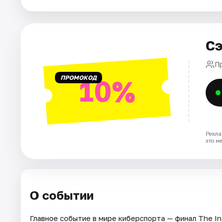
Города
Сэ
Площадки
П
Артисты
ПРОМОКОД
10%
Рейтинги
Рекла
это м
О событии
Главное событие в мире киберспорта — финал The Int