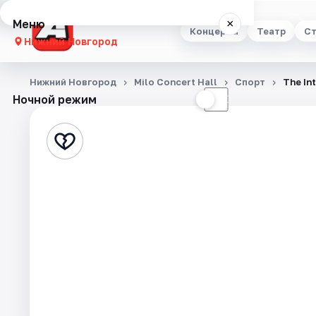
Меню
×
Концерты
Театр
Ст
Нижний Новгород
Концерты
Нижний Новгород
Milo Concert Hall
Спорт
The In
Ночной режим
☀
☾
Театр
Стендап
Выставки
Квесты
Экскурсии
Спорт
События