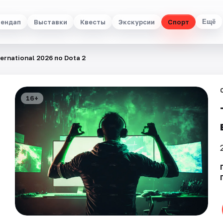
ендап
Выставки
Квесты
Экскурсии
Спорт
Ещё
ternational 2026 по Dota 2
16+