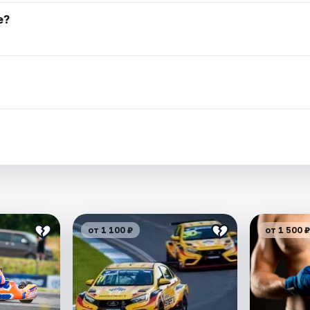
е?
я
от 1 100 ₽
от 1 500 ₽