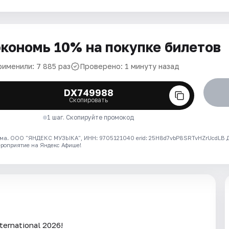
кономь 10% на покупке билетов
рименили: 7 885 раз
Проверено: 1 минуту назад
DX749988
Скопировать
1 шаг. Скопируйте промокод
ма. ООО "ЯНДЕКС МУЗЫКА", ИНН: 9705121040 erid: 25H8d7vbP8SRTvHZrUcdLB
ероприятие на Яндекс Афише!
ernational 2026!