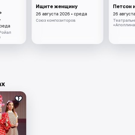
Ищите женщину
Петсон 
»
26 августа 2026 • среда
26 август
.
Союз композиторов
Театральн
«Аполлина
среда
Ройал
)
ах