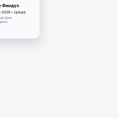
и Финдус
а 2026 • среда
ый Дом
рия»