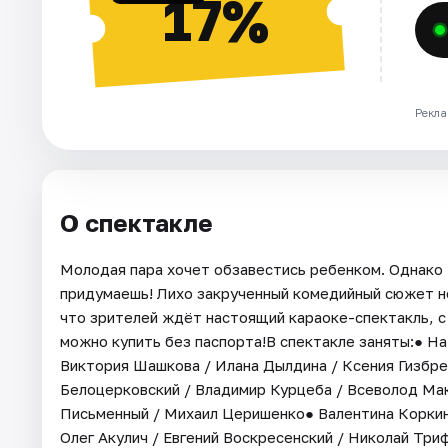
17%
Рекла
О спектакле
Молодая пара хочет обзавестись ребенком. Однако 
придумаешь! Лихо закрученный комедийный сюжет не
что зрителей ждёт настоящий караоке-спектакль, с
можно купить без паспорта!В спектакле заняты:● На
Виктория Шашкова / Илана Дылдина / Ксения Гизбр
Белоцерковский / Владимир Курцеба / Всеволод Ма
Письменный / Михаил Церишенко● Валентина Коркина
Олег Акулич / Евгений Воскресенский / Николай Три