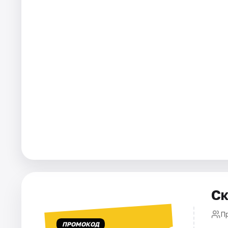
Города
Площадки
Артисты
Рейтинги
Ск
П
ПРОМОКОД