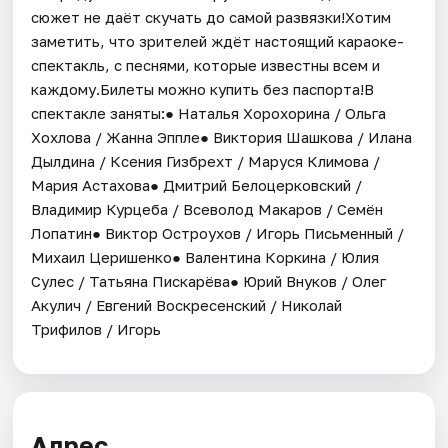
сюжет не даёт скучать до самой развязки!Хотим
заметить, что зрителей ждёт настоящий караоке-
спектакль, с песнями, которые известны всем и
каждому.Билеты можно купить без паспорта!В
спектакле заняты:● Наталья Хорохорина / Ольга
Хохлова / Жанна Эппле● Виктория Шашкова / Илана
Дылдина / Ксения Гизбрехт / Маруся Климова /
Мария Астахова● Дмитрий Белоцерковский /
Владимир Курцеба / Всеволод Макаров / Семён
Лопатин● Виктор Остроухов / Игорь Письменный /
Михаил Церишенко● Валентина Коркина / Юлия
Сулес / Татьяна Пискарёва● Юрий Внуков / Олег
Акулич / Евгений Воскресенский / Николай
Трифилов / Игорь
Адрес