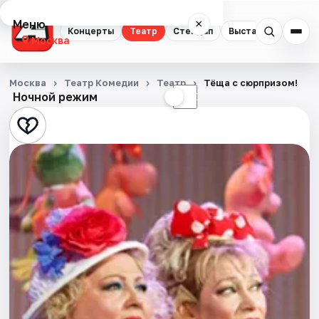
Меню
×
Концерты
Театр
Стендап
Выставки
Квест
Москва
Концерты
Москва
Театр Комедии
Театр
Тёща с сюрпризом!
Ночной режим
☀
☾
Театр
Стендап
Выставки
Квесты
Экскурсии
Спорт
События