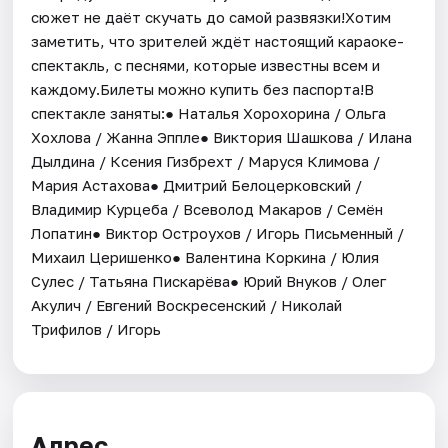
сюжет не даёт скучать до самой развязки!Хотим
заметить, что зрителей ждёт настоящий караоке-
спектакль, с песнями, которые известны всем и
каждому.Билеты можно купить без паспорта!В
спектакле заняты:● Наталья Хорохорина / Ольга
Хохлова / Жанна Эппле● Виктория Шашкова / Илана
Дылдина / Ксения Гизбрехт / Маруся Климова /
Мария Астахова● Дмитрий Белоцерковский /
Владимир Курцеба / Всеволод Макаров / Семён
Лопатин● Виктор Остроухов / Игорь Письменный /
Михаил Церишенко● Валентина Коркина / Юлия
Сулес / Татьяна Пискарёва● Юрий Внуков / Олег
Акулич / Евгений Воскресенский / Николай
Трифилов / Игорь
Адрес