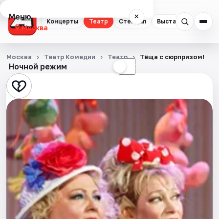
Меню
×
Концерты
Театр
Стендап
Выставки
Квест
Москва
Концерты
Москва
Театр Комедии
Театр
Тёща с сюрпризом!
Ночной режим
☀
☾
Театр
Стендап
Выставки
Квесты
Экскурсии
Спорт
События