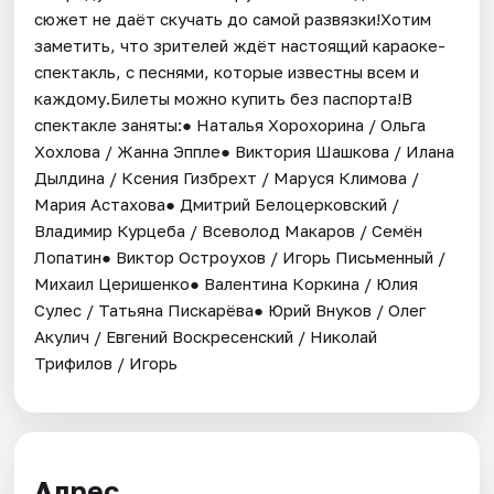
сюжет не даёт скучать до самой развязки!Хотим
заметить, что зрителей ждёт настоящий караоке-
спектакль, с песнями, которые известны всем и
каждому.Билеты можно купить без паспорта!В
спектакле заняты:● Наталья Хорохорина / Ольга
Хохлова / Жанна Эппле● Виктория Шашкова / Илана
Дылдина / Ксения Гизбрехт / Маруся Климова /
Мария Астахова● Дмитрий Белоцерковский /
Владимир Курцеба / Всеволод Макаров / Семён
Лопатин● Виктор Остроухов / Игорь Письменный /
Михаил Церишенко● Валентина Коркина / Юлия
Сулес / Татьяна Пискарёва● Юрий Внуков / Олег
Акулич / Евгений Воскресенский / Николай
Трифилов / Игорь
Адрес