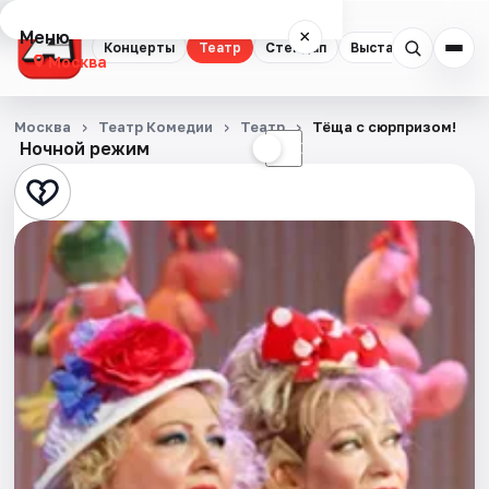
Меню
×
Концерты
Театр
Стендап
Выставки
Квест
Москва
Концерты
Москва
Театр Комедии
Театр
Тёща с сюрпризом!
Ночной режим
☀
☾
Театр
Стендап
Выставки
Квесты
Экскурсии
Спорт
События