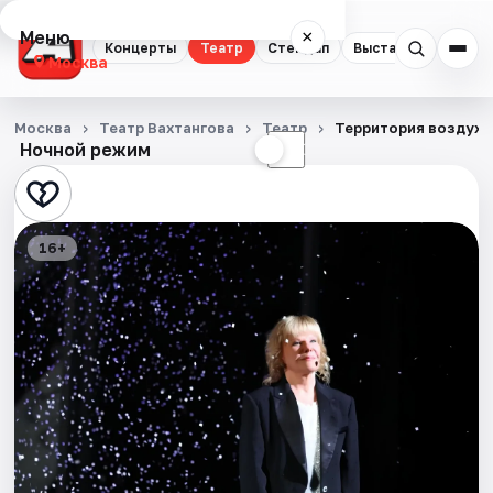
Меню
×
Концерты
Театр
Стендап
Выставки
Квест
Москва
Концерты
Москва
Театр Вахтангова
Театр
Территория воздуха
Ночной режим
☀
☾
Театр
Стендап
16+
Выставки
Квесты
Экскурсии
Спорт
События