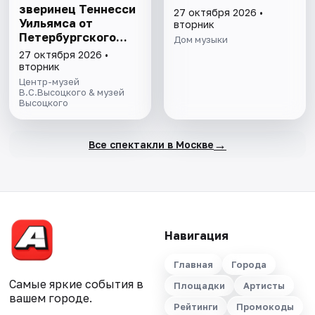
зверинец Теннесси
27 октября 2026 •
Уильямса от
вторник
Петербургского
Дом музыки
театра Vertumn
27 октября 2026 •
вторник
Центр-музей
В.С.Высоцкого & музей
Высоцкого
→
Все спектакли в Москве
Навигация
Главная
Города
Самые яркие события в
Площадки
Артисты
вашем городе.
Рейтинги
Промокоды