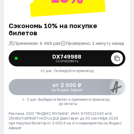
Сэкономь 10% на покупке
билетов
Применили: 8 489 раз
Проверено: 1 минуту назад
DX749988
Скопировать
1 шаг. Скопируйте промокод
от 2 000 ₽
на Яндекс Афише
2 шаг. Выберите билет и примените промокод
до оплаты
Реклама. ООО "ЯНДЕКС МУЗЫКА", ИНН: 9705121040 erid:
25H8d7vbP8SRTvHZrUcdLB
Действует до 30 сентября 2026
при покупке билетов от 3 000 ₽ на это мероприятие на Яндекс
Афише!