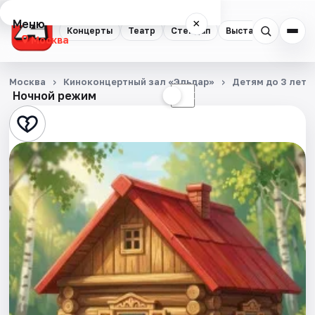
Меню
×
Концерты
Театр
Стендап
Выставки
Квест
Москва
Концерты
Москва
Киноконцертный зал «Эльдар»
Детям до 3 лет
Ночной режим
☀
☾
Театр
Стендап
Выставки
Квесты
Экскурсии
Спорт
События