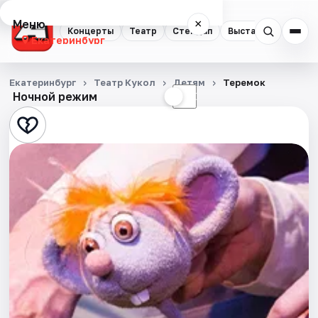
Меню
×
Концерты
Театр
Стендап
Выставки
Квест
Екатеринбург
Концерты
Екатеринбург
Театр Кукол
Детям
Теремок
Ночной режим
☀
☾
Театр
Стендап
Выставки
Квесты
Экскурсии
Спорт
События