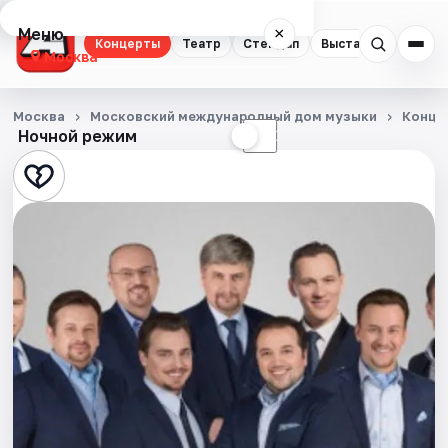
Меню
×
Концерты
Театр
Стендап
Выставки
Квест
Москва
Концерты
Москва
Московский международный дом музыки
Конце
Ночной режим
☀
☾
Театр
Стендап
Выставки
Квесты
Экскурсии
Спорт
События