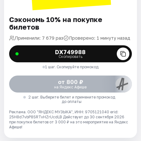
Сэкономь 10% на покупке
билетов
Применили: 7 679 раз
Проверено: 1 минуту назад
DX749988
Скопировать
1 шаг. Скопируйте промокод
от 800 ₽
на Яндекс Афише
2 шаг. Выберите билет и примените промокод
до оплаты
Реклама. ООО "ЯНДЕКС МУЗЫКА", ИНН: 9705121040 erid:
25H8d7vbP8SRTvHZrUcdLB
Действует до 30 сентября 2026
при покупке билетов от 3 000 ₽ на это мероприятие на Яндекс
Афише!