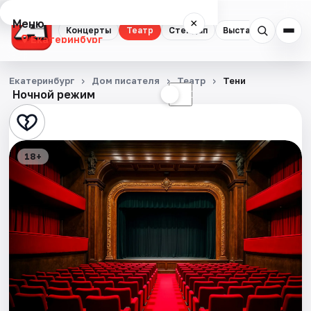
Меню
×
Концерты
Театр
Стендап
Выставки
Квест
Екатеринбург
Концерты
Екатеринбург
Дом писателя
Театр
Тени
Ночной режим
☀
☾
Театр
Стендап
18+
Выставки
Квесты
Экскурсии
Спорт
События