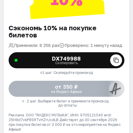
Сэкономь 10% на покупке
билетов
Применили: 8 258 раз
Проверено: 1 минуту назад
DX749988
Скопировать
1 шаг. Скопируйте промокод
от 350 ₽
на Яндекс Афише
2 шаг. Выберите билет и примените промокод
до оплаты
Реклама. ООО "ЯНДЕКС МУЗЫКА", ИНН: 9705121040 erid:
25H8d7vbP8SRTvHZrUcdLB
Действует до 30 сентября 2026
при покупке билетов от 3 000 ₽ на это мероприятие на Яндекс
Афише!