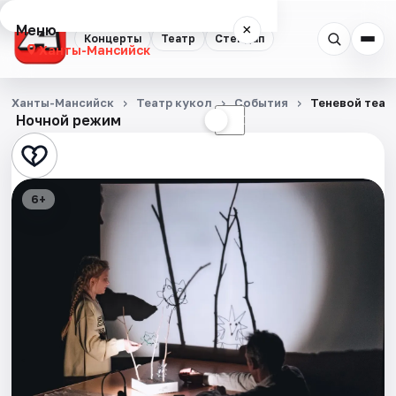
Меню
×
Концерты
Театр
Стендап
Ханты-Мансийск
Концерты
Ханты-Мансийск
Театр кукол
События
Теневой теат
Ночной режим
☀
☾
Театр
Стендап
6+
События
Города
Площадки
Артисты