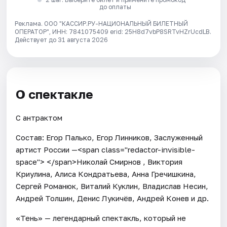
до оплаты
Реклама. ООО "КАССИР.РУ-НАЦИОНАЛЬНЫЙ БИЛЕТНЫЙ
ОПЕРАТОР", ИНН: 7841075409 erid: 25H8d7vbP8SRTvHZrUcdLB.
Действует до 31 августа 2026
О спектакле
С антрактом
Состав: Егор Палько, Егор Линников, Заслуженный
артист России —<span class="redactor-invisible-
space"> </span>Николай Смирнов , Виктория
Криулина, Алиса Кондратьева, Анна Гречишкина,
Сергей Романюк, Виталий Куклин, Владислав Несин,
Андрей Толшин, Денис Лукичёв, Андрей Конев и др.
«Тень» — легендарный спектакль, который не