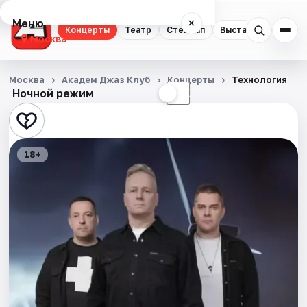
Меню
×
Концерты
Театр
Стендап
Выставки
Квест
Москва
Концерты
Москва
Академ Джаз Клуб
Концерты
Технология
Ночной режим
☀
☾
Театр
Стендап
18+
Выставки
Квесты
Экскурсии
Спорт
События