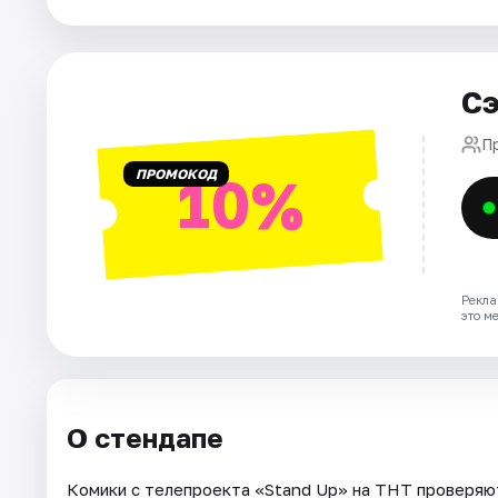
Города
Сэ
Площадки
П
Артисты
ПРОМОКОД
10%
Рейтинги
Рекла
это м
О стендапе
Комики с телепроекта «Stand Up» на ТНТ проверяют