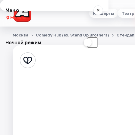
Меню
×
Концерты
Театр
Москва
Концерты
Москва
Comedy Hub (ex. Stand Up Brothers)
Стендап
Ночной режим
☀
☾
Театр
Стендап
Выставки
Квесты
Экскурсии
Спорт
События