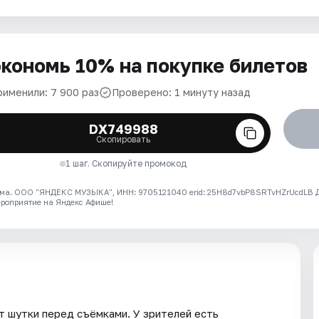
кономь 10% на покупке билетов
рименили: 7 900 раз
Проверено: 1 минуту назад
DX749988
Скопировать
1 шаг. Скопируйте промокод
ма. ООО "ЯНДЕКС МУЗЫКА", ИНН: 9705121040 erid: 25H8d7vbP8SRTvHZrUcdLB
ероприятие на Яндекс Афише!
 шутки перед съёмками. У зрителей есть