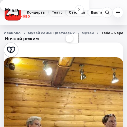
Меню
×
Концерты
Театр
Стендап
Выставки
Спорт
Иваново
Концерты
Иваново
Музей семьи Цветаевых
Музеи
Тебе – через
Ночной режим
☀
☾
Театр
Стендап
Выставки
Спорт
События
Города