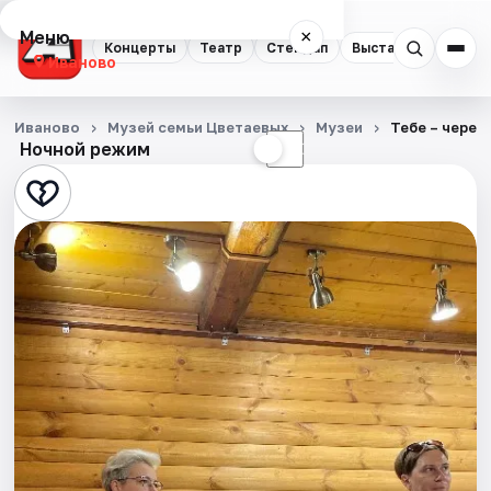
Меню
×
Концерты
Театр
Стендап
Выставки
Спорт
Иваново
Концерты
Иваново
Музей семьи Цветаевых
Музеи
Тебе – через
Ночной режим
☀
☾
Театр
Стендап
Выставки
Спорт
События
Города