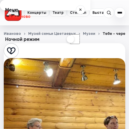
Меню
×
Концерты
Театр
Стендап
Выставки
Спорт
Иваново
Концерты
Иваново
Музей семьи Цветаевых
Музеи
Тебе – через
Ночной режим
☀
☾
Театр
Стендап
Выставки
Спорт
События
Города