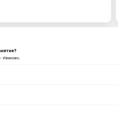
анятие?
— Иваново.