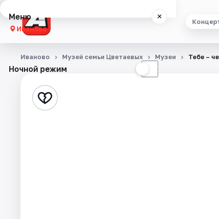
Меню
×
Концер
Иваново
Концерты
Иваново
Музей семьи Цветаевых
Музеи
Тебе – ч
Ночной режим
☀
☾
Театр
Стендап
Выставки
Спорт
События
Города