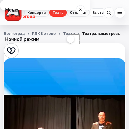
Меню
×
Концерты
Театр
Стендап
Выставки
Квест
Волгоград
Концерты
Волгоград
РДК Котово
Театр
Театральные грезы
Ночной режим
☀
☾
Театр
Стендап
Выставки
Квесты
Экскурсии
Спорт
События