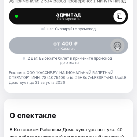
Применили: 2 534 раз
Проверено: 1 минуту назад
адмитад
Скопировать
1 шаг. Скопируйте промокод
от 400 ₽
на Kassir.ru
2 шаг. Выберите билет и примените промокод
до оплаты
Реклама. ООО "КАССИР.РУ-НАЦИОНАЛЬНЫЙ БИЛЕТНЫЙ
ОПЕРАТОР", ИНН: 7841075409 erid: 25H8d7vbP8SRTvHZrUcdLB.
Действует до 31 августа 2026
О спектакле
В Котовском Районном Доме культуры вот уже 40
лет работает народный самодеятельный камерный