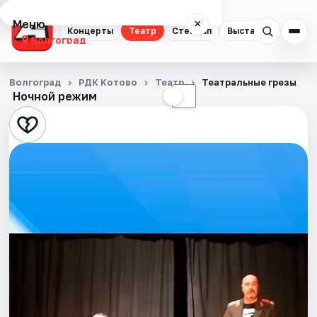
Меню
×
Концерты
Театр
Стендап
Выставки
Квест
Волгоград
Концерты
Волгоград
РДК Котово
Театр
Театральные грезы
Ночной режим
☀
☾
Театр
Стендап
Выставки
Квесты
Экскурсии
Спорт
События