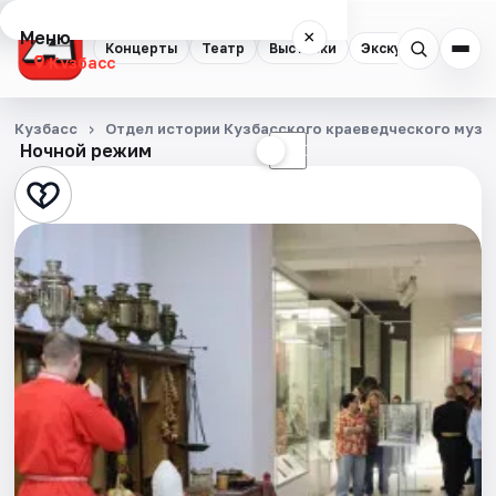
Меню
×
Концерты
Театр
Выставки
Экскурсии
Кузбасс
Концерты
Кузбасс
Отдел истории Кузбасского краеведческого музе
Ночной режим
☀
☾
Театр
Выставки
Экскурсии
События
Города
Площадки