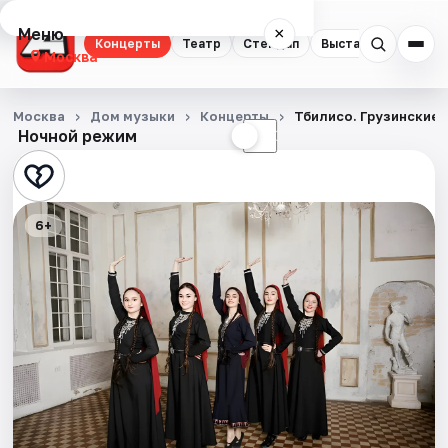
Меню
×
Концерты
Театр
Стендап
Выставки
Квест
Москва
Концерты
Москва
Дом музыки
Концерты
Тбилисо. Грузинские 
Ночной режим
☀
☾
Театр
Стендап
6+
Выставки
Квесты
Экскурсии
Спорт
События