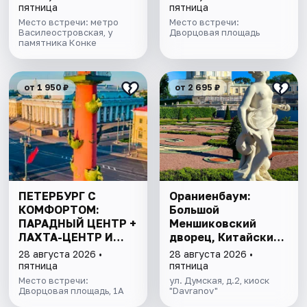
пятница
пятница
Место встречи: метро
Место встречи:
Василеостровская, у
Дворцовая площадь
памятника Конке
от 1 950 ₽
от 2 695 ₽
ПЕТЕРБУРГ С
Ораниенбаум:
КОМФОРТОМ:
Большой
ПАРАДНЫЙ ЦЕНТР +
Меншиковский
ЛАХТА-ЦЕНТР И
дворец, Китайский
ФИНСКИЙ ЗАЛИВ
дворец, парк
28 августа 2026 •
28 августа 2026 •
пятница
пятница
Место встречи:
ул. Думская, д.2, киоск
Дворцовая площадь, 1А
"Davranov"