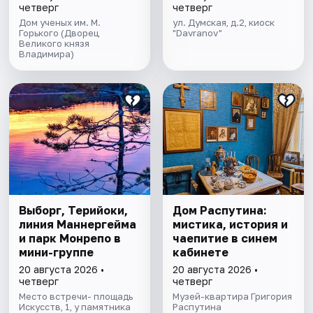
четверг
четверг
Дом ученых им. М.
ул. Думская, д.2, киоск
Горького (Дворец
"Davranov"
Великого князя
Владимира)
Выборг, Терийоки,
Дом Распутина:
линия Маннергейма
мистика, история и
и парк Монрепо в
чаепитие в синем
мини-группе
кабинете
20 августа 2026 •
20 августа 2026 •
четверг
четверг
Место встречи- площадь
Музей-квартира Григория
Искусств, 1, у памятника
Распутина