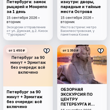
Петербурга: замок
изнутри: дворы,
рыцарей и Монрепо
парадные и тайные
за 1 день
места Острова
15 сентября 2026 •
15 сентября 2026 •
вторник
вторник
Экскурсии отправление
Место встречи: метро
от ул. Думская, д.2. Киоск
Василеостровская, у
"Турсервис"
памятника Конке
от 1 450 ₽
от 1 350 ₽
Петербург за 90
минут + Эрмитаж
без очереди: всё
включено
ОБЗОРНАЯ
Петербург за 90
ЭКСКУРСИЯ ПО
минут + Эрмитаж
ЦЕНТРУ
без очереди: всё
ПЕТЕРБУРГА И
включено
КУНСТКАМЕРА БЕЗ