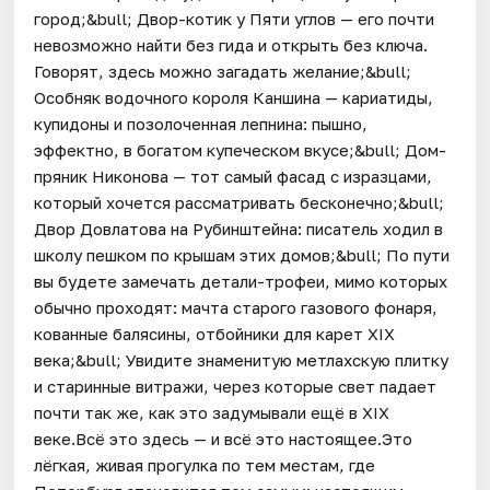
город;&bull; Двор-котик у Пяти углов — его почти
невозможно найти без гида и открыть без ключа.
Говорят, здесь можно загадать желание;&bull;
Особняк водочного короля Каншина — кариатиды,
купидоны и позолоченная лепнина: пышно,
эффектно, в богатом купеческом вкусе;&bull; Дом-
пряник Никонова — тот самый фасад с изразцами,
который хочется рассматривать бесконечно;&bull;
Двор Довлатова на Рубинштейна: писатель ходил в
школу пешком по крышам этих домов;&bull; По пути
вы будете замечать детали-трофеи, мимо которых
обычно проходят: мачта старого газового фонаря,
кованные балясины, отбойники для карет XIX
века;&bull; Увидите знаменитую метлахскую плитку
и старинные витражи, через которые свет падает
почти так же, как это задумывали ещё в XIX
веке.Всё это здесь — и всё это настоящее.Это
лёгкая, живая прогулка по тем местам, где