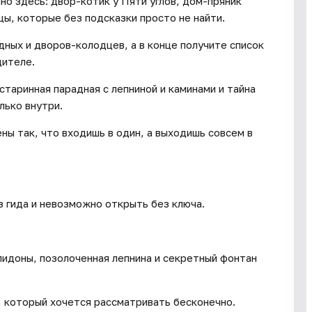
но здесь: двор-котик у Пяти углов, дом-пряник
ы, которые без подсказки просто не найти.
дных и дворов-колодцев, а в конце получите список
дителе.
старинная парадная с лепниной и каминами и тайна
лько внутри.
ны так, что входишь в один, а выходишь совсем в
з гида и невозможно открыть без ключа.
пидоны, позолоченная лепнина и секретный фонтан
, который хочется рассматривать бесконечно.