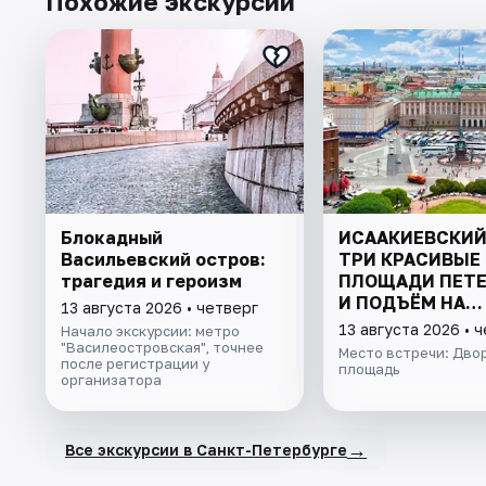
Похожие экскурсии
Блокадный
ИСААКИЕВСКИЙ
Васильевский остров:
ТРИ КРАСИВЫЕ
трагедия и героизм
ПЛОЩАДИ ПЕТЕ
И ПОДЪЁМ НА
13 августа 2026 • четверг
КОЛОННАДУ В 
13 августа 2026 • 
Начало экскурсии: метро
ГРУППЕ
"Василеостровская", точнее
Место встречи: Дво
после регистрации у
площадь
организатора
→
Все экскурсии в Санкт-Петербурге