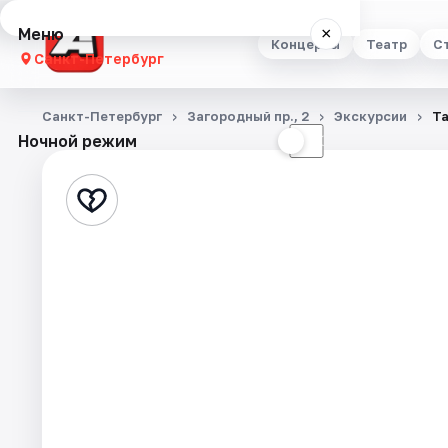
Меню
×
Концерты
Театр
С
Санкт-Петербург
Концерты
Санкт-Петербург
Загородный пр., 2
Экскурсии
Та
Ночной режим
☀
☾
Театр
Стендап
Выставки
Квесты
Экскурсии
Спорт
События