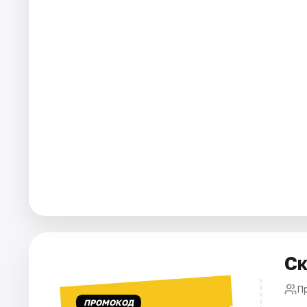
Города
Площадки
Артисты
Рейтинги
Ск
П
ПРОМОКОД