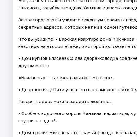
Всё, за чем обычно охотятся в старом городе, собра
Никонова, голубая парадная Каншина и дворы-колодц
За полтора часа вы увидите максимум красивых пара
секретных адресов, которых нет ни в одном путево
Что вы увидите: • Барская квартира дома Крючкова: 
квартиры на втором этаже, о которой вы узнаете то
• Дом купцов Елисеевых: два двора-колодца соедине
другом месте.
«Близнецы» — так их и называют местные.
• Двор-котик у Пяти углов: его невозможно найти бе
Говорят, здесь можно загадать желание.
• Особняк водочного короля Каншина: кариатиды, ку
внутри парадной.
• Дом-пряник Никонова: тот самый фасад в изразцах