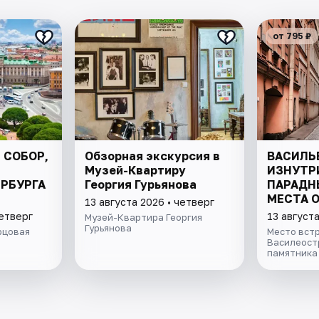
от 795 ₽
 СОБОР,
Обзорная экскурсия в
ВАСИЛЬ
Музей-Квартиру
ИЗНУТР
РБУРГА
Георгия Гурьянова
ПАРАДН
МЕСТА 
13 августа 2026 • четверг
МИНИ-
четверг
13 августа
Музей-Квартира Георгия
Гурьянова
рцовая
Место встр
Василеостр
памятника