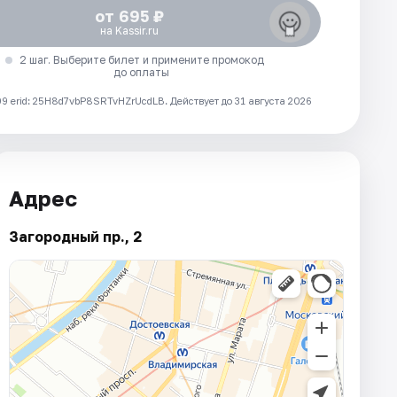
от 695 ₽
на Kassir.ru
2 шаг. Выберите билет и примените промокод
до оплаты
 erid: 25H8d7vbP8SRTvHZrUcdLB.
Действует до 31 августа 2026
Адрес
Загородный пр., 2