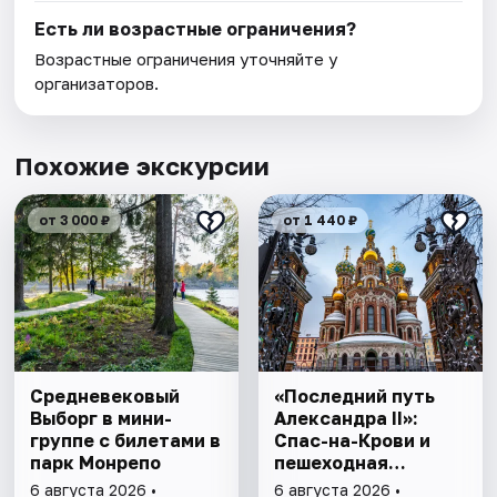
Есть ли возрастные ограничения?
Возрастные ограничения уточняйте у
организаторов.
Похожие экскурсии
от 3 000 ₽
от 1 440 ₽
Cредневековый
«Последний путь
Выборг в мини-
Александра II»:
группе c билетами в
Спас-на-Крови и
парк Монрепо
пешеходная
прогулка
6 августа 2026 •
6 августа 2026 •