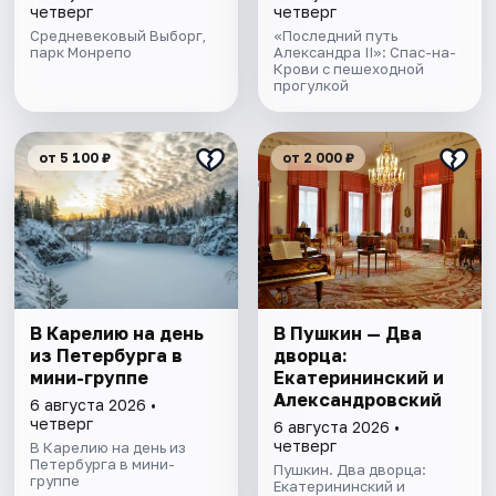
четверг
четверг
Средневековый Выборг,
«Последний путь
парк Монрепо
Александра II»: Спас-на-
Крови с пешеходной
прогулкой
от 5 100 ₽
от 2 000 ₽
В Карелию на день
В Пушкин — Два
из Петербурга в
дворца:
мини-группе
Екатерининский и
Александровский
6 августа 2026 •
четверг
6 августа 2026 •
четверг
В Карелию на день из
Петербурга в мини-
Пушкин. Два дворца:
группе
Екатерининский и